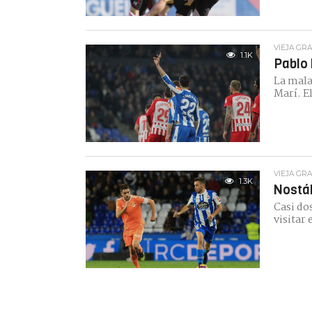
VIEJA GR
1.1K
Pablo 
La mala
Marí. E
VIEJA GR
1.3K
Nostál
Casi dos
visitar 