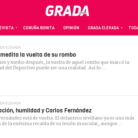
REVISTA
CORUÑA BONITA
OPINIÓN
GRADA ELEVADA
TODA
ADA ELEVADA
medita la vuelta de su rombo
es y medio después, la vuelta de aquel rombo que marcó la
ad del Deportivo puede ser una realidad. Así lo...
ADA ELEVADA
ción, humildad y Carlos Fernández
Fernández está de vuelta. El delantero sevillano ya es uno más
 de la enésima recaída de su lesión muscular, aunque...