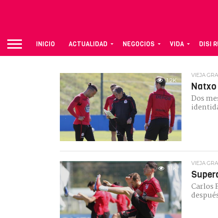
INICIO
ACTUALIDAD
NEGOCIOS
VIDA
DISI 
VIEJA GR
1.2K
Natxo 
Dos mes
identid
VIEJA GR
1.1K
Supera
Carlos 
después