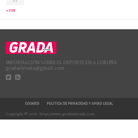
31
« FEB
Enter ad code here
INFORMACIÓN SOBRE EL DEPORTE EN A CORUÑA
gradaelevada@gmail.com
COOKIES
POLÍTICA DE PRIVACIDAD Y AVISO LEGAL
Copyright © 2018. https://www.gradaelevada.com