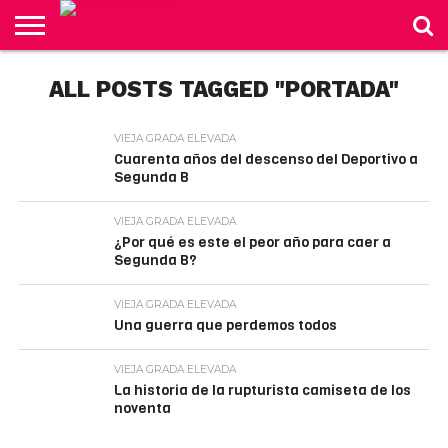
INICIO
ALL POSTS TAGGED "PORTADA"
ACTUALIDAD
NEGOCIOS
VIDA
DISI
CORUÑA
OPINIÓN
GRADA
TODAS
LISTA DE
REVISTA
BONITA
ELEVADA
LAS
AUTORES
NOTICIAS
VIEJA GRADA ELEVADA
Cuarenta años del descenso del Deportivo a
Segunda B
VIEJA GRADA ELEVADA
¿Por qué es este el peor año para caer a
Segunda B?
VIEJA GRADA ELEVADA
Una guerra que perdemos todos
VIEJA GRADA ELEVADA
La historia de la rupturista camiseta de los
noventa