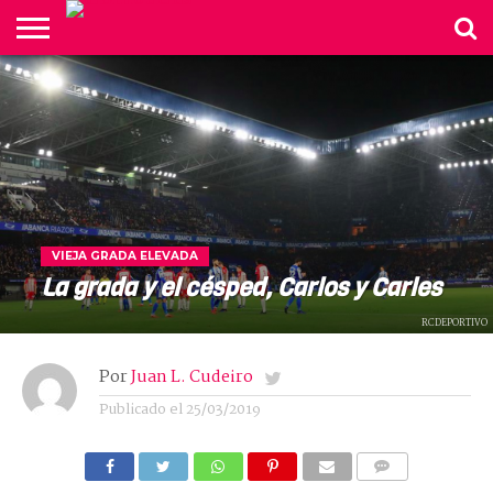
INICIO
ACTUALIDAD
NEGOCIOS
VIDA
DISI
CORUÑA
OPINIÓN
GRADA
TODAS
LISTA DE
REVISTA
BONITA
ELEVADA
LAS
AUTORES
NOTICIAS
VIEJA GRADA ELEVADA
La grada y el césped, Carlos y Carles
RCDEPORTIVO
Por
Juan L. Cudeiro
Publicado el
25/03/2019