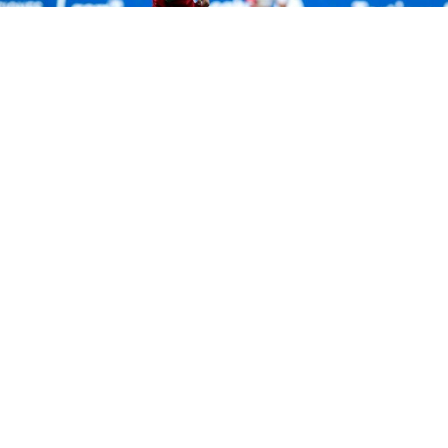
Carlos Fernández atendió a los medios de
comunicación tras
el empate del Deportivo en
Oviedo
, y compartió
el optimismo mostrado por
Natxo González
en la sala de prensa del Carlos
Tartiere. Agradeció, por otro lado, el apoyo de los
3.000 deportivistas desplazados a Asturias.
El partido.
“Creo que es un punto positivo por
cómo se ha dado el partido y por la exigencia que
sabíamos que nos íbamos a encontrar. Es un
campo muy complicado en el que el Oviedo eleva