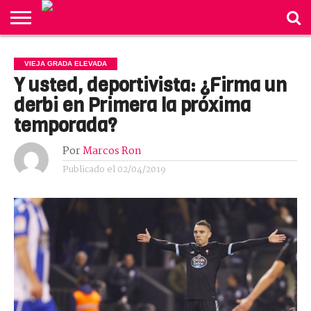
INICIO
ACTUALIDAD
NEGOCIOS
VIDA
DISI
CORUÑA
OPINIÓN
GRADA
TODAS
LISTA DE
VIEJA GRADA ELEVADA
REVISTA
BONITA
ELEVADA
LAS
AUTORES
Y usted, deportivista: ¿Firma un
NOTICIAS
derbi en Primera la próxima
temporada?
Por
Marcos Ron
Publicado el
02/04/2019