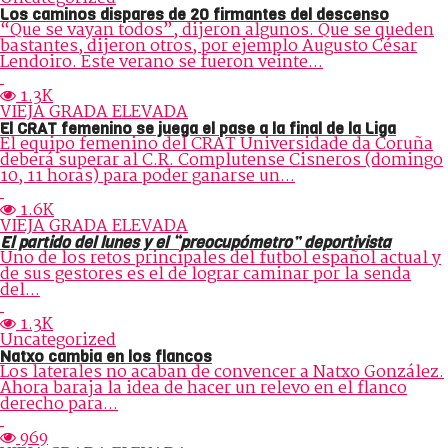
Los caminos dispares de 20 firmantes del descenso
“Que se vayan todos”, dijeron algunos. Que se queden
bastantes, dijeron otros, por ejemplo Augusto César
Lendoiro. Este verano se fueron veinte...
1.3K
VIEJA GRADA ELEVADA
El CRAT femenino se juega el pase a la final de la Liga
El equipo femenino del CRAT Universidade da Coruña
deberá superar al C.R. Complutense Cisneros (domingo
10, 11 horas) para poder ganarse un...
1.6K
VIEJA GRADA ELEVADA
El partido del lunes y el “preocupómetro” deportivista
Uno de los retos principales del futbol español actual y
de sus gestores es el de lograr caminar por la senda
del...
1.3K
Uncategorized
Natxo cambia en los flancos
Los laterales no acaban de convencer a Natxo González.
Ahora baraja la idea de hacer un relevo en el flanco
derecho para...
969