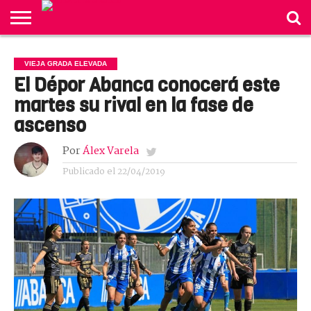
INICIO
ACTUALIDAD
NEGOCIOS
VIDA
DISI
CORUÑA
OPINIÓN
GRADA
TODAS
LISTA DE
VIEJA GRADA ELEVADA
REVISTA
BONITA
ELEVADA
LAS
AUTORES
El Dépor Abanca conocerá este
NOTICIAS
martes su rival en la fase de
ascenso
Por
Álex Varela
Publicado el
22/04/2019