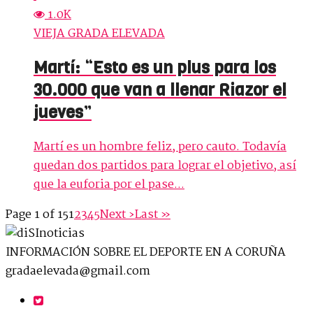
1.0K
VIEJA GRADA ELEVADA
Martí: “Esto es un plus para los
30.000 que van a llenar Riazor el
jueves”
Martí es un hombre feliz, pero cauto. Todavía
quedan dos partidos para lograr el objetivo, así
que la euforia por el pase...
Page 1 of 15
1
2
3
4
5
Next ›
Last »
INFORMACIÓN SOBRE EL DEPORTE EN A CORUÑA
gradaelevada@gmail.com